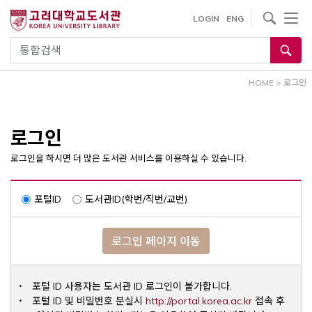
내
사이트내 검색
LOGIN
ENG
용
으
통합검색
로
건
HOME
>
로그인
너
뛰
기
로그인
로그인을 하시면 더 많은 도서관 서비스를 이용하실 수 있습니다.
포털ID
도서관ID(학번/직번/교번)
로그인 페이지 이동
포털 ID 사용자는 도서관 ID 로그인이 불가합니다.
Opens a ne
포털 ID 및 비밀번호 분실시
http://portal.korea.ac.kr
접속 후