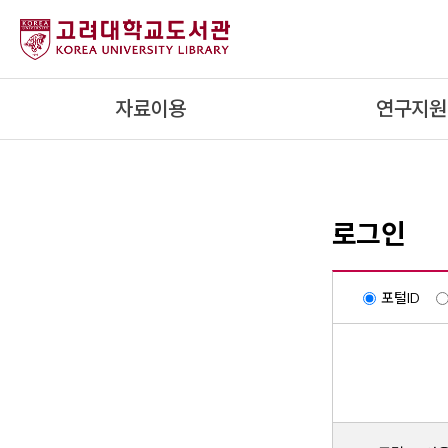
내
용
으
로
자료이용
연구지원
건
너
뛰
기
로그인
포털ID