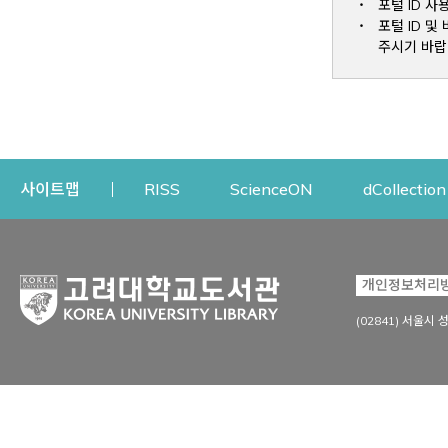
포털 ID 사
포털 ID 
주시기 바랍
Opens a new window
Opens a new win
사이트맵
RISS
ScienceON
dCollection
자료이용
연구지원
개인정보처리
Open
자료찾기
연구지원 서비스
(02841) 서울시 
상세검색
정보이용교육
강의수업자료
학술지 등재/평가 정보
데이터베이스
투고 저널 추천
전자저널
연구 동향 분석
전자책·이러닝
오픈액세스 출판 지원