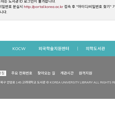
용자는 도서관 ID 로그인이 불가합니다.
Opens a new window
및 비밀번호 분실시
http://portal.korea.ac.kr
접속 후 "아이디/비밀번호 찾기" 
니다.
dow
Opens a new window
Opens a new window
Opens a new window
Open
KOCW
외국학술지원센터
의학도서관
시설이용
커뮤니티
Opens a new
방침
주요 전화번호
찾아오는 길
개관시간
원격지원
s a new window
시설찾기
도서관 소식
성북구 안암로 145 고려대학교 도서관 © KOREA UNIVERSITY LIBRARY ALL RIGHTS R
Opens a new window
시설·좌석 예약·현황
공지사항
중앙도서관
보도자료
중앙도서관(대학원)
홍보자료
학술정보관(CDL)
현황·통계
과학도서관
FAQ & QnA