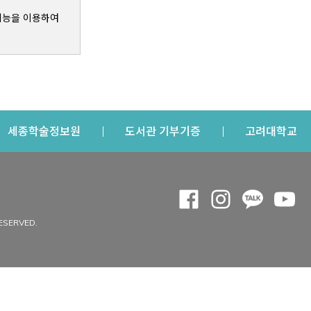
기능을 이용하여
s a new window
Opens a new window
Opens a new windo
Op
세종학술정보원
도서관 기부기증
고려대학교
나의공간
Opens a new window
Opens a new 
Opens a
Op
 window
내정보
ESERVED.
내서재
개인공지
이용자정보 관리
연회비·이용증
이용현황