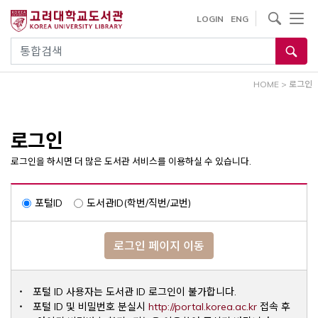
내
사이트내 검색
LOGIN
ENG
용
으
통합검색
로
건
HOME
>
로그인
너
뛰
기
로그인
로그인을 하시면 더 많은 도서관 서비스를 이용하실 수 있습니다.
포털ID
도서관ID(학번/직번/교번)
로그인 페이지 이동
포털 ID 사용자는 도서관 ID 로그인이 불가합니다.
Opens a ne
포털 ID 및 비밀번호 분실시
http://portal.korea.ac.kr
접속 후