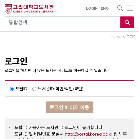
내
사이트내 검색
LOGIN
ENG
용
으
통합검색
로
건
HOME
>
로그인
너
뛰
기
로그인
로그인을 하시면 더 많은 도서관 서비스를 이용하실 수 있습니다.
포털ID
도서관ID(학번/직번/교번)
로그인 페이지 이동
포털 ID 사용자는 도서관 ID 로그인이 불가합니다.
Opens a ne
포털 ID 및 비밀번호 분실시
http://portal.korea.ac.kr
접속 후