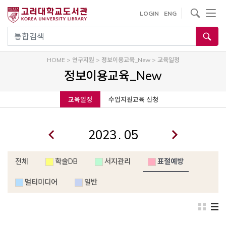
내
사이트내 검색
LOGIN
ENG
용
으
통합검색
로
건
HOME
>
연구지원
>
정보이용교육_New
>
교육일정
너
정보이용교육_New
뛰
기
교육일정
수업지원교육 신청
.
전체
학술DB
서지관리
표절예방
멀티미디어
일반