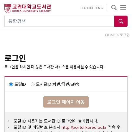
내
사이트내 검색
LOGIN
ENG
용
으
통합검색
로
건
HOME
>
로그인
너
뛰
기
로그인
로그인을 하시면 더 많은 도서관 서비스를 이용하실 수 있습니다.
포털ID
도서관ID(학번/직번/교번)
로그인 페이지 이동
포털 ID 사용자는 도서관 ID 로그인이 불가합니다.
Opens a ne
포털 ID 및 비밀번호 분실시
http://portal.korea.ac.kr
접속 후