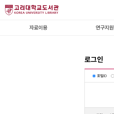
내
용
으
로
자료이용
연구지원
건
너
뛰
기
로그인
포털ID