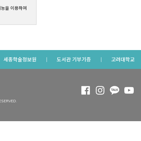
기능을 이용하여
s a new window
Opens a new window
Opens a new windo
Op
세종학술정보원
도서관 기부기증
고려대학교
나의공간
Opens a new window
Opens a new 
Opens a
Op
 window
내정보
ESERVED.
내서재
개인공지
이용자정보 관리
연회비·이용증
이용현황