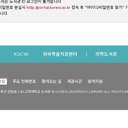
용자는 도서관 ID 로그인이 불가합니다.
Opens a new window
및 비밀번호 분실시
http://portal.korea.ac.kr
접속 후 "아이디/비밀번호 찾기" 
니다.
dow
Opens a new window
Opens a new window
Opens a new window
Open
KOCW
외국학술지원센터
의학도서관
시설이용
커뮤니티
Opens a new
방침
주요 전화번호
찾아오는 길
개관시간
원격지원
s a new window
시설찾기
도서관 소식
성북구 안암로 145 고려대학교 도서관 © KOREA UNIVERSITY LIBRARY ALL RIGHTS R
Opens a new window
시설·좌석 예약·현황
공지사항
중앙도서관
보도자료
중앙도서관(대학원)
홍보자료
학술정보관(CDL)
현황·통계
과학도서관
FAQ & QnA