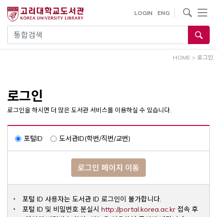
내
사이트내 검색
LOGIN
ENG
용
으
통합검색
로
건
HOME
>
로그인
너
뛰
기
로그인
로그인을 하시면 더 많은 도서관 서비스를 이용하실 수 있습니다.
포털ID
도서관ID(학번/직번/교번)
로그인 페이지 이동
포털 ID 사용자는 도서관 ID 로그인이 불가합니다.
Opens a ne
포털 ID 및 비밀번호 분실시
http://portal.korea.ac.kr
접속 후