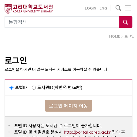
내
사이트내 검색
LOGIN
ENG
용
으
통합검색
로
건
HOME
>
로그인
너
뛰
기
로그인
로그인을 하시면 더 많은 도서관 서비스를 이용하실 수 있습니다.
포털ID
도서관ID(학번/직번/교번)
로그인 페이지 이동
포털 ID 사용자는 도서관 ID 로그인이 불가합니다.
Opens a ne
포털 ID 및 비밀번호 분실시
http://portal.korea.ac.kr
접속 후