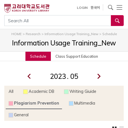
내
사이트내 검색
LOGIN
한국어
용
으
통합검색
로
건
HOME
>
Research
>
Information Usage Training_New
>
Schedule
너
Information Usage Training_New
뛰
기
Schedule
Class Support Education
.
All
Academic DB
Writing Giuide
Plagiarism Prevention
Multimedia
General