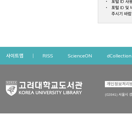
포털 ID 사
포털 ID 
주시기 바랍
Opens a new window
Opens a new win
사이트맵
RISS
ScienceON
dCollection
자료이용
연구지원
개인정보처리
Open
자료찾기
연구지원 서비스
(02841) 서울시 
상세검색
정보이용교육
강의수업자료
학술지 등재/평가 정보
데이터베이스
투고 저널 추천
전자저널
연구 동향 분석
전자책·이러닝
오픈액세스 출판 지원