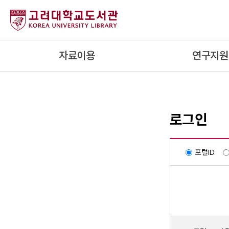
내
용
으
로
자료이용
연구지원
건
너
뛰
기
로그인
포털ID