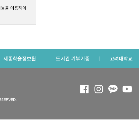
기능을 이용하여
s a new window
Opens a new window
Opens a new windo
Op
세종학술정보원
도서관 기부기증
고려대학교
나의공간
Opens a new window
Opens a new 
Opens a
Op
 window
내정보
ESERVED.
내서재
개인공지
이용자정보 관리
연회비·이용증
이용현황