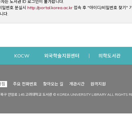
용자는 도서관 ID 로그인이 불가합니다.
Opens a new window
및 비밀번호 분실시
http://portal.korea.ac.kr
접속 후 "아이디/비밀번호 찾기" 
니다.
dow
Opens a new window
Opens a new window
Opens a new window
Open
KOCW
외국학술지원센터
의학도서관
시설이용
커뮤니티
Opens a new
방침
주요 전화번호
찾아오는 길
개관시간
원격지원
s a new window
시설찾기
도서관 소식
성북구 안암로 145 고려대학교 도서관 © KOREA UNIVERSITY LIBRARY ALL RIGHTS R
Opens a new window
시설·좌석 예약·현황
공지사항
중앙도서관
보도자료
중앙도서관(대학원)
홍보자료
학술정보관(CDL)
현황·통계
과학도서관
FAQ & QnA