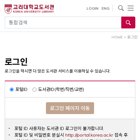
내
사이트내 검색
LOGIN
ENG
용
으
통합검색
로
건
HOME
>
로그인
너
뛰
기
로그인
로그인을 하시면 더 많은 도서관 서비스를 이용하실 수 있습니다.
포털ID
도서관ID(학번/직번/교번)
로그인 페이지 이동
포털 ID 사용자는 도서관 ID 로그인이 불가합니다.
Opens a ne
포털 ID 및 비밀번호 분실시
http://portal.korea.ac.kr
접속 후