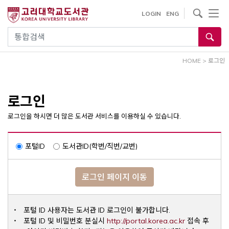
내
사이트내 검색
LOGIN
ENG
용
으
통합검색
로
건
HOME
>
로그인
너
뛰
기
로그인
로그인을 하시면 더 많은 도서관 서비스를 이용하실 수 있습니다.
포털ID
도서관ID(학번/직번/교번)
로그인 페이지 이동
포털 ID 사용자는 도서관 ID 로그인이 불가합니다.
Opens a ne
포털 ID 및 비밀번호 분실시
http://portal.korea.ac.kr
접속 후