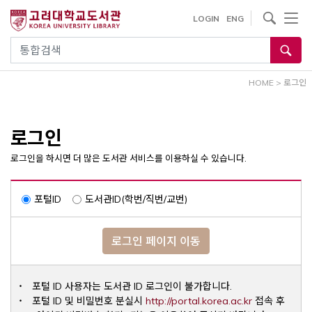
내
사이트내 검색
LOGIN
ENG
용
으
통합검색
로
건
HOME
>
로그인
너
뛰
기
로그인
로그인을 하시면 더 많은 도서관 서비스를 이용하실 수 있습니다.
포털ID
도서관ID(학번/직번/교번)
로그인 페이지 이동
포털 ID 사용자는 도서관 ID 로그인이 불가합니다.
Opens a ne
포털 ID 및 비밀번호 분실시
http://portal.korea.ac.kr
접속 후