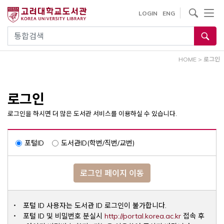
내
사이트내 검색
LOGIN
ENG
용
으
통합검색
로
건
HOME
>
로그인
너
뛰
기
로그인
로그인을 하시면 더 많은 도서관 서비스를 이용하실 수 있습니다.
포털ID
도서관ID(학번/직번/교번)
로그인 페이지 이동
포털 ID 사용자는 도서관 ID 로그인이 불가합니다.
Opens a ne
포털 ID 및 비밀번호 분실시
http://portal.korea.ac.kr
접속 후