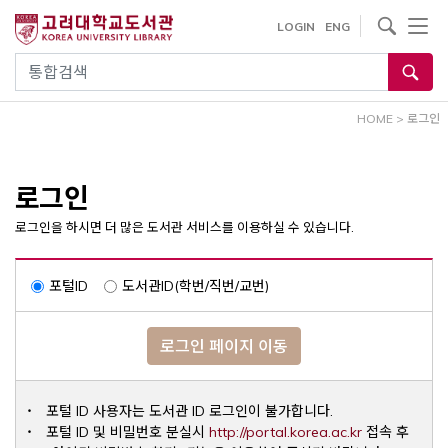
내
사이트내 검색
LOGIN
ENG
용
으
통합검색
로
건
HOME
>
로그인
너
뛰
기
로그인
로그인을 하시면 더 많은 도서관 서비스를 이용하실 수 있습니다.
포털ID
도서관ID(학번/직번/교번)
로그인 페이지 이동
포털 ID 사용자는 도서관 ID 로그인이 불가합니다.
Opens a ne
포털 ID 및 비밀번호 분실시
http://portal.korea.ac.kr
접속 후