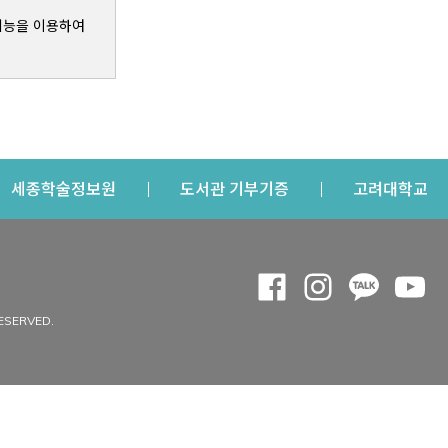
기능을 이용하여
s a new window
Opens a new window
Opens a new windo
Op
세종학술정보원
도서관 기부기증
고려대학교
나의공간
Opens a new window
Opens a new 
Opens a
Op
 window
내정보
ESERVED.
내서재
개인공지
이용자정보 관리
연회비·이용증
이용현황