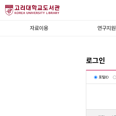
내
용
으
로
자료이용
연구지원
건
너
뛰
기
로그인
포털ID