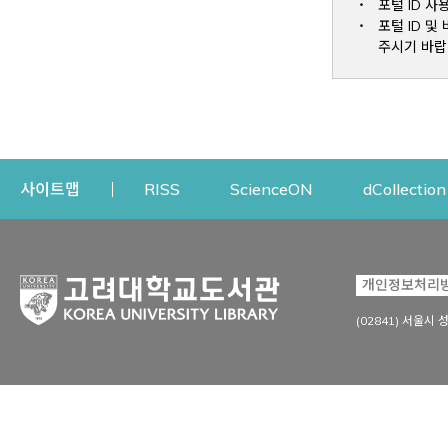
포털 ID 사
포털 ID 
주시기 바랍
Opens a new window
Opens a new win
사이트맵
RISS
ScienceON
dCollection
자료이용
연구지원
개인정보처리
Open
자료찾기
연구지원 서비스
(02841) 서울시 
상세검색
정보이용교육
강의수업자료
학술지 등재/평가 정보
데이터베이스
투고 저널 추천
전자저널
연구 동향 분석
전자책·이러닝
오픈액세스 출판 지원