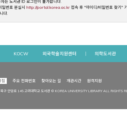
용자는 도서관 ID 로그인이 불가합니다.
Opens a new window
및 비밀번호 분실시
http://portal.korea.ac.kr
접속 후 "아이디/비밀번호 찾기" 
니다.
dow
Opens a new window
Opens a new window
Opens a new window
Open
KOCW
외국학술지원센터
의학도서관
시설이용
커뮤니티
Opens a new
방침
주요 전화번호
찾아오는 길
개관시간
원격지원
s a new window
시설찾기
도서관 소식
성북구 안암로 145 고려대학교 도서관 © KOREA UNIVERSITY LIBRARY ALL RIGHTS R
Opens a new window
시설·좌석 예약·현황
공지사항
중앙도서관
보도자료
중앙도서관(대학원)
홍보자료
학술정보관(CDL)
현황·통계
과학도서관
FAQ & QnA