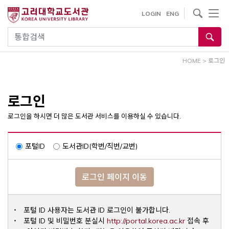
내
사이트내 검색
LOGIN
ENG
용
으
통합검색
로
건
HOME
>
로그인
너
뛰
기
로그인
로그인을 하시면 더 많은 도서관 서비스를 이용하실 수 있습니다.
포털ID
도서관ID(학번/직번/교번)
로그인 페이지 이동
포털 ID 사용자는 도서관 ID 로그인이 불가합니다.
Opens a ne
포털 ID 및 비밀번호 분실시
http://portal.korea.ac.kr
접속 후