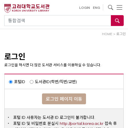
내
사이트내 검색
LOGIN
ENG
용
으
통합검색
로
건
HOME
>
로그인
너
뛰
기
로그인
로그인을 하시면 더 많은 도서관 서비스를 이용하실 수 있습니다.
포털ID
도서관ID(학번/직번/교번)
로그인 페이지 이동
포털 ID 사용자는 도서관 ID 로그인이 불가합니다.
Opens a ne
포털 ID 및 비밀번호 분실시
http://portal.korea.ac.kr
접속 후