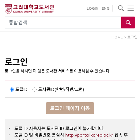
내
사이트내 검색
LOGIN
ENG
용
으
통합검색
로
건
HOME
>
로그인
너
뛰
기
로그인
로그인을 하시면 더 많은 도서관 서비스를 이용하실 수 있습니다.
포털ID
도서관ID(학번/직번/교번)
로그인 페이지 이동
포털 ID 사용자는 도서관 ID 로그인이 불가합니다.
Opens a ne
포털 ID 및 비밀번호 분실시
http://portal.korea.ac.kr
접속 후