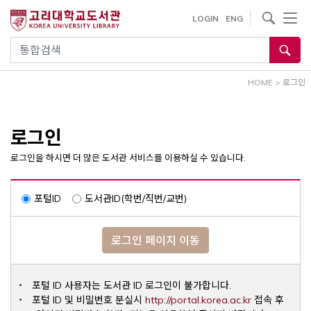
내
사이트내 검색
LOGIN
ENG
용
으
통합검색
로
건
HOME
>
로그인
너
뛰
기
로그인
로그인을 하시면 더 많은 도서관 서비스를 이용하실 수 있습니다.
포털ID
도서관ID(학번/직번/교번)
로그인 페이지 이동
포털 ID 사용자는 도서관 ID 로그인이 불가합니다.
Opens a ne
포털 ID 및 비밀번호 분실시
http://portal.korea.ac.kr
접속 후