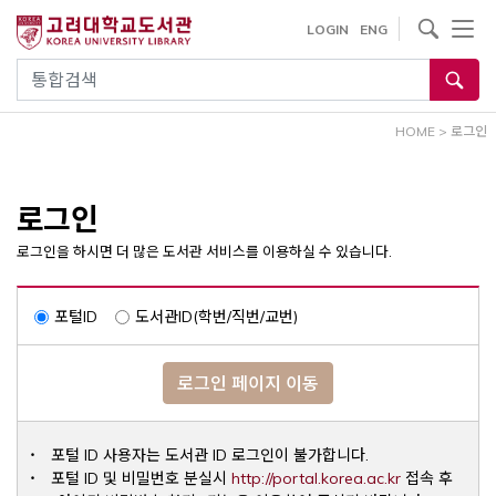
내
사이트내 검색
LOGIN
ENG
용
으
통합검색
로
건
HOME
>
로그인
너
뛰
기
로그인
로그인을 하시면 더 많은 도서관 서비스를 이용하실 수 있습니다.
포털ID
도서관ID(학번/직번/교번)
로그인 페이지 이동
포털 ID 사용자는 도서관 ID 로그인이 불가합니다.
Opens a ne
포털 ID 및 비밀번호 분실시
http://portal.korea.ac.kr
접속 후