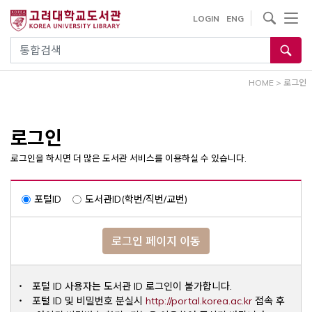
내
사이트내 검색
LOGIN
ENG
용
으
통합검색
로
건
HOME
>
로그인
너
뛰
기
로그인
로그인을 하시면 더 많은 도서관 서비스를 이용하실 수 있습니다.
포털ID
도서관ID(학번/직번/교번)
로그인 페이지 이동
포털 ID 사용자는 도서관 ID 로그인이 불가합니다.
Opens a ne
포털 ID 및 비밀번호 분실시
http://portal.korea.ac.kr
접속 후