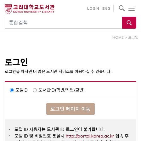
내
사이트내 검색
LOGIN
ENG
용
으
통합검색
로
건
HOME
>
로그인
너
뛰
기
로그인
로그인을 하시면 더 많은 도서관 서비스를 이용하실 수 있습니다.
포털ID
도서관ID(학번/직번/교번)
로그인 페이지 이동
포털 ID 사용자는 도서관 ID 로그인이 불가합니다.
Opens a ne
포털 ID 및 비밀번호 분실시
http://portal.korea.ac.kr
접속 후