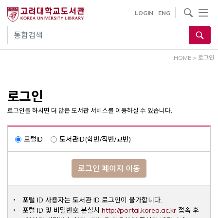
내
사이트내 검색
LOGIN
ENG
용
으
통합검색
로
건
HOME
>
로그인
너
뛰
기
로그인
로그인을 하시면 더 많은 도서관 서비스를 이용하실 수 있습니다.
포털ID
도서관ID(학번/직번/교번)
로그인 페이지 이동
포털 ID 사용자는 도서관 ID 로그인이 불가합니다.
Opens a ne
포털 ID 및 비밀번호 분실시
http://portal.korea.ac.kr
접속 후