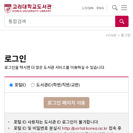
내
사이트내 검색
LOGIN
ENG
용
으
통합검색
로
건
HOME
>
로그인
너
뛰
기
로그인
로그인을 하시면 더 많은 도서관 서비스를 이용하실 수 있습니다.
포털ID
도서관ID(학번/직번/교번)
로그인 페이지 이동
포털 ID 사용자는 도서관 ID 로그인이 불가합니다.
Opens a ne
포털 ID 및 비밀번호 분실시
http://portal.korea.ac.kr
접속 후