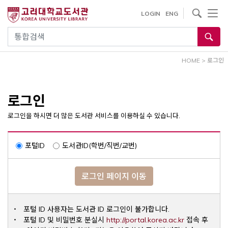
내
사이트내 검색
LOGIN
ENG
용
으
통합검색
로
건
HOME
>
로그인
너
뛰
기
로그인
로그인을 하시면 더 많은 도서관 서비스를 이용하실 수 있습니다.
포털ID
도서관ID(학번/직번/교번)
로그인 페이지 이동
포털 ID 사용자는 도서관 ID 로그인이 불가합니다.
Opens a ne
포털 ID 및 비밀번호 분실시
http://portal.korea.ac.kr
접속 후