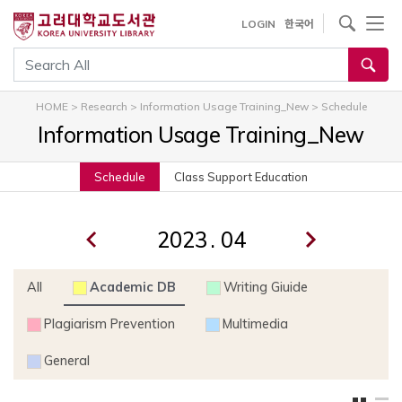
내
사이트내 검색
LOGIN
한국어
용
으
통합검색
로
건
HOME
>
Research
>
Information Usage Training_New
>
Schedule
너
Information Usage Training_New
뛰
기
Schedule
Class Support Education
.
All
Academic DB
Writing Giuide
Plagiarism Prevention
Multimedia
General