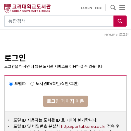
내
사이트내 검색
LOGIN
ENG
용
으
통합검색
로
건
HOME
>
로그인
너
뛰
기
로그인
로그인을 하시면 더 많은 도서관 서비스를 이용하실 수 있습니다.
포털ID
도서관ID(학번/직번/교번)
로그인 페이지 이동
포털 ID 사용자는 도서관 ID 로그인이 불가합니다.
Opens a ne
포털 ID 및 비밀번호 분실시
http://portal.korea.ac.kr
접속 후