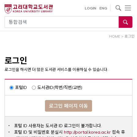
내
사이트내 검색
LOGIN
ENG
용
으
통합검색
로
건
HOME
>
로그인
너
뛰
기
로그인
로그인을 하시면 더 많은 도서관 서비스를 이용하실 수 있습니다.
포털ID
도서관ID(학번/직번/교번)
로그인 페이지 이동
포털 ID 사용자는 도서관 ID 로그인이 불가합니다.
Opens a ne
포털 ID 및 비밀번호 분실시
http://portal.korea.ac.kr
접속 후