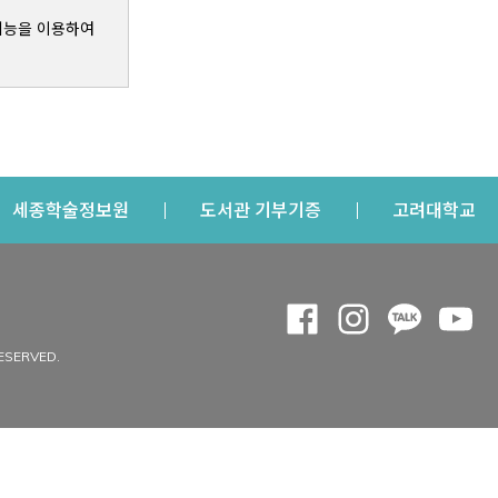
기능을 이용하여
s a new window
Opens a new window
Opens a new windo
Op
세종학술정보원
도서관 기부기증
고려대학교
나의공간
Opens a new window
Opens a new 
Opens a
Op
 window
내정보
ESERVED.
내서재
개인공지
이용자정보 관리
연회비·이용증
이용현황