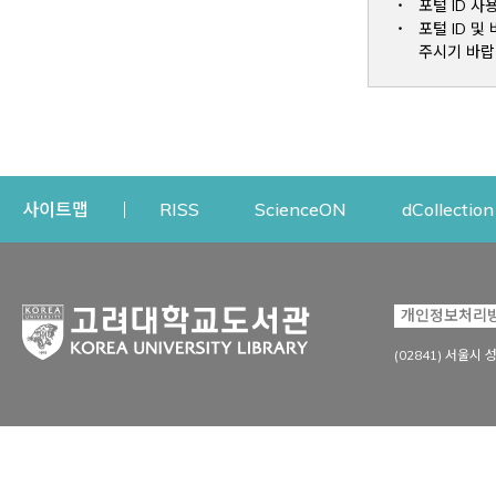
포털 ID 사
포털 ID 
주시기 바랍
Opens a new window
Opens a new win
사이트맵
RISS
ScienceON
dCollection
자료이용
연구지원
개인정보처리
Open
자료찾기
연구지원 서비스
(02841) 서울시 
상세검색
정보이용교육
강의수업자료
학술지 등재/평가 정보
데이터베이스
투고 저널 추천
전자저널
연구 동향 분석
전자책·이러닝
오픈액세스 출판 지원