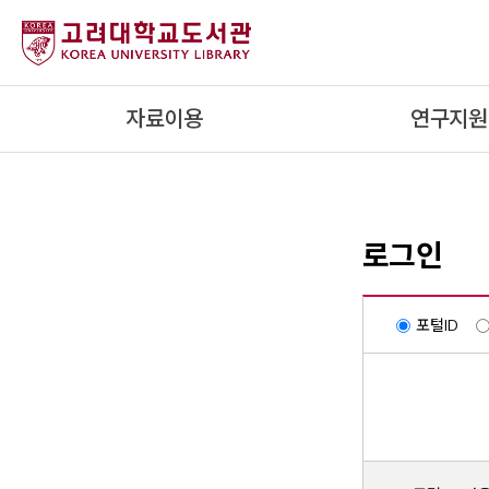
내
용
으
로
자료이용
연구지원
건
너
뛰
기
로그인
포털ID