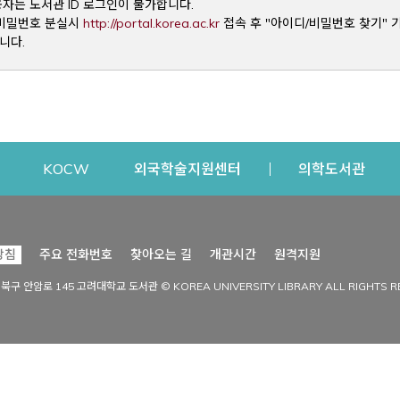
용자는 도서관 ID 로그인이 불가합니다.
Opens a new window
및 비밀번호 분실시
http://portal.korea.ac.kr
접속 후 "아이디/비밀번호 찾기" 
니다.
dow
Opens a new window
Opens a new window
Opens a new window
Open
KOCW
외국학술지원센터
의학도서관
시설이용
커뮤니티
Opens a new
방침
주요 전화번호
찾아오는 길
개관시간
원격지원
s a new window
시설찾기
도서관 소식
성북구 안암로 145 고려대학교 도서관 © KOREA UNIVERSITY LIBRARY ALL RIGHTS R
Opens a new window
시설·좌석 예약·현황
공지사항
중앙도서관
보도자료
중앙도서관(대학원)
홍보자료
학술정보관(CDL)
현황·통계
과학도서관
FAQ & QnA