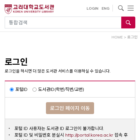
내
사이트내 검색
LOGIN
ENG
용
으
통합검색
로
건
HOME
>
로그인
너
뛰
기
로그인
로그인을 하시면 더 많은 도서관 서비스를 이용하실 수 있습니다.
포털ID
도서관ID(학번/직번/교번)
로그인 페이지 이동
포털 ID 사용자는 도서관 ID 로그인이 불가합니다.
Opens a ne
포털 ID 및 비밀번호 분실시
http://portal.korea.ac.kr
접속 후