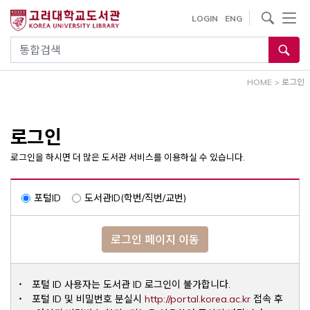
내
사이트내 검색
LOGIN
ENG
용
으
통합검색
로
건
HOME
>
로그인
너
뛰
기
로그인
로그인을 하시면 더 많은 도서관 서비스를 이용하실 수 있습니다.
포털ID
도서관ID(학번/직번/교번)
로그인 페이지 이동
포털 ID 사용자는 도서관 ID 로그인이 불가합니다.
Opens a ne
포털 ID 및 비밀번호 분실시
http://portal.korea.ac.kr
접속 후