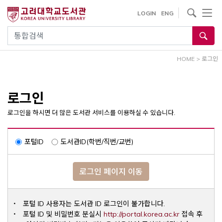
내
사이트내 검색
LOGIN
ENG
용
으
통합검색
로
건
HOME
>
로그인
너
뛰
기
로그인
로그인을 하시면 더 많은 도서관 서비스를 이용하실 수 있습니다.
포털ID
도서관ID(학번/직번/교번)
로그인 페이지 이동
포털 ID 사용자는 도서관 ID 로그인이 불가합니다.
Opens a ne
포털 ID 및 비밀번호 분실시
http://portal.korea.ac.kr
접속 후