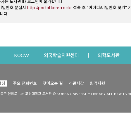
용자는 도서관 ID 로그인이 불가합니다.
Opens a new window
및 비밀번호 분실시
http://portal.korea.ac.kr
접속 후 "아이디/비밀번호 찾기" 
니다.
dow
Opens a new window
Opens a new window
Opens a new window
Open
KOCW
외국학술지원센터
의학도서관
시설이용
커뮤니티
Opens a new
방침
주요 전화번호
찾아오는 길
개관시간
원격지원
s a new window
시설찾기
도서관 소식
성북구 안암로 145 고려대학교 도서관 © KOREA UNIVERSITY LIBRARY ALL RIGHTS R
Opens a new window
시설·좌석 예약·현황
공지사항
중앙도서관
보도자료
중앙도서관(대학원)
홍보자료
학술정보관(CDL)
현황·통계
과학도서관
FAQ & QnA