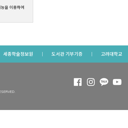
기능을 이용하여
s a new window
Opens a new window
Opens a new windo
Op
세종학술정보원
도서관 기부기증
고려대학교
나의공간
Opens a new window
Opens a new 
Opens a
Op
 window
내정보
ESERVED.
내서재
개인공지
이용자정보 관리
연회비·이용증
이용현황