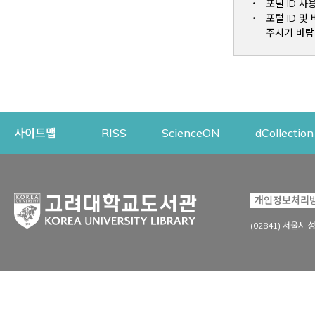
포털 ID 사
포털 ID 
주시기 바랍
Opens a new window
Opens a new win
사이트맵
RISS
ScienceON
dCollection
자료이용
연구지원
개인정보처리
Open
자료찾기
연구지원 서비스
(02841) 서울시 
상세검색
정보이용교육
강의수업자료
학술지 등재/평가 정보
데이터베이스
투고 저널 추천
전자저널
연구 동향 분석
전자책·이러닝
오픈액세스 출판 지원