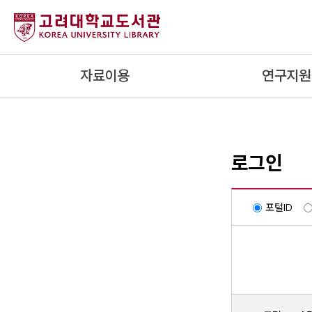
내
용
으
로
자료이용
연구지원
건
너
뛰
기
로그인
포털ID