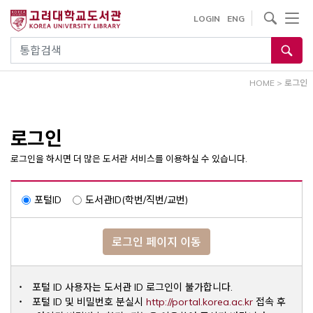
내
사이트내 검색
LOGIN
ENG
용
으
통합검색
로
건
HOME
>
로그인
너
뛰
기
로그인
로그인을 하시면 더 많은 도서관 서비스를 이용하실 수 있습니다.
포털ID
도서관ID(학번/직번/교번)
로그인 페이지 이동
포털 ID 사용자는 도서관 ID 로그인이 불가합니다.
Opens a ne
포털 ID 및 비밀번호 분실시
http://portal.korea.ac.kr
접속 후