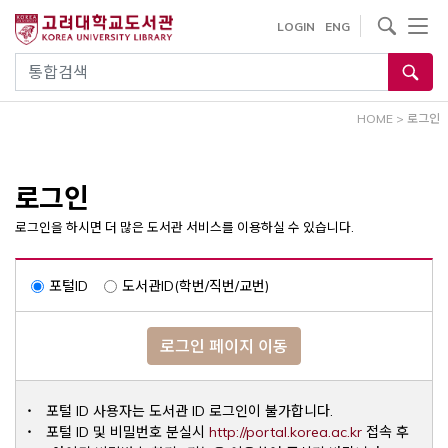
내
사이트내 검색
LOGIN
ENG
용
으
통합검색
로
건
HOME
>
로그인
너
뛰
기
로그인
로그인을 하시면 더 많은 도서관 서비스를 이용하실 수 있습니다.
포털ID
도서관ID(학번/직번/교번)
로그인 페이지 이동
포털 ID 사용자는 도서관 ID 로그인이 불가합니다.
Opens a ne
포털 ID 및 비밀번호 분실시
http://portal.korea.ac.kr
접속 후