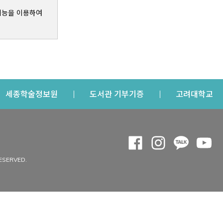
기능을 이용하여
s a new window
Opens a new window
Opens a new windo
Op
세종학술정보원
도서관 기부기증
고려대학교
나의공간
Opens a new window
Opens a new 
Opens a
Op
 window
내정보
ESERVED.
내서재
개인공지
이용자정보 관리
연회비·이용증
이용현황