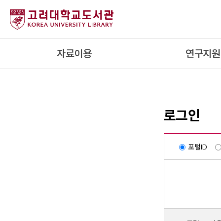
내
용
으
로
자료이용
연구지원
건
너
뛰
기
로그인
포털ID