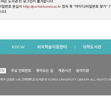
용자는 도서관 ID 로그인이 불가합니다.
Opens a new window
및 비밀번호 분실시
http://portal.korea.ac.kr
접속 후 "아이디/비밀번호 찾기" 
니다.
dow
Opens a new window
Opens a new window
Opens a new window
Open
KOCW
외국학술지원센터
의학도서관
시설이용
커뮤니티
Opens a new
방침
주요 전화번호
찾아오는 길
개관시간
원격지원
s a new window
시설찾기
도서관 소식
성북구 안암로 145 고려대학교 도서관 © KOREA UNIVERSITY LIBRARY ALL RIGHTS R
Opens a new window
시설·좌석 예약·현황
공지사항
중앙도서관
보도자료
중앙도서관(대학원)
홍보자료
학술정보관(CDL)
현황·통계
과학도서관
FAQ & QnA