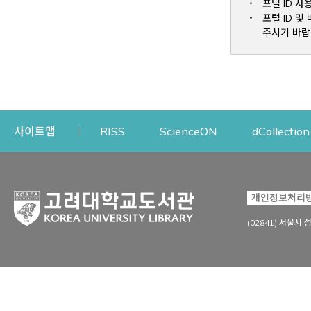
포털 ID 사
포털 ID 
주시기 바랍
Opens a new window
Opens a new win
사이트맵
RISS
ScienceON
dCollection
자료이용
연구지원
개인정보처리
Open
자료찾기
연구지원 서비스
(02841) 서울시 
상세검색
정보이용교육
강의수업자료
학술지 등재/평가 정보
데이터베이스
투고 저널 추천
전자저널
연구 동향 분석
전자책·이러닝
오픈액세스 출판 지원