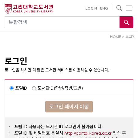
내
사이트내 검색
LOGIN
ENG
용
으
통합검색
로
건
HOME
>
로그인
너
뛰
기
로그인
로그인을 하시면 더 많은 도서관 서비스를 이용하실 수 있습니다.
포털ID
도서관ID(학번/직번/교번)
로그인 페이지 이동
포털 ID 사용자는 도서관 ID 로그인이 불가합니다.
Opens a ne
포털 ID 및 비밀번호 분실시
http://portal.korea.ac.kr
접속 후