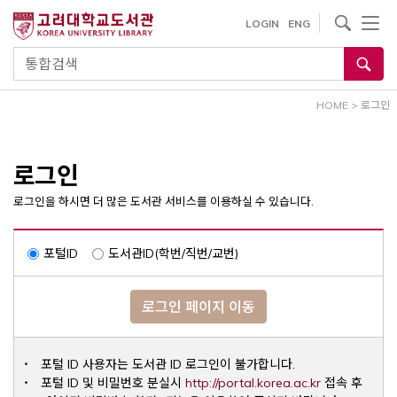
내
사이트내 검색
LOGIN
ENG
용
으
통합검색
로
건
HOME
>
로그인
너
뛰
기
로그인
로그인을 하시면 더 많은 도서관 서비스를 이용하실 수 있습니다.
포털ID
도서관ID(학번/직번/교번)
로그인 페이지 이동
포털 ID 사용자는 도서관 ID 로그인이 불가합니다.
Opens a ne
포털 ID 및 비밀번호 분실시
http://portal.korea.ac.kr
접속 후