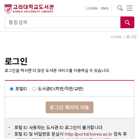
내
사이트내 검색
LOGIN
ENG
용
으
통합검색
로
건
HOME
>
로그인
너
뛰
기
로그인
로그인을 하시면 더 많은 도서관 서비스를 이용하실 수 있습니다.
포털ID
도서관ID(학번/직번/교번)
로그인 페이지 이동
포털 ID 사용자는 도서관 ID 로그인이 불가합니다.
Opens a ne
포털 ID 및 비밀번호 분실시
http://portal.korea.ac.kr
접속 후