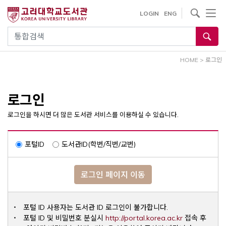
내
사이트내 검색
LOGIN
ENG
용
으
통합검색
로
건
HOME
>
로그인
너
뛰
기
로그인
로그인을 하시면 더 많은 도서관 서비스를 이용하실 수 있습니다.
포털ID
도서관ID(학번/직번/교번)
로그인 페이지 이동
포털 ID 사용자는 도서관 ID 로그인이 불가합니다.
Opens a ne
포털 ID 및 비밀번호 분실시
http://portal.korea.ac.kr
접속 후