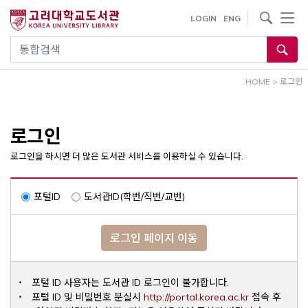
내
사이트내 검색
LOGIN
ENG
용
으
통합검색
로
건
HOME
>
로그인
너
뛰
기
로그인
로그인을 하시면 더 많은 도서관 서비스를 이용하실 수 있습니다.
포털ID
도서관ID(학번/직번/교번)
로그인 페이지 이동
포털 ID 사용자는 도서관 ID 로그인이 불가합니다.
Opens a ne
포털 ID 및 비밀번호 분실시
http://portal.korea.ac.kr
접속 후