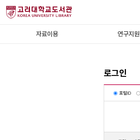
내
용
으
로
자료이용
연구지원
건
너
뛰
기
로그인
포털ID