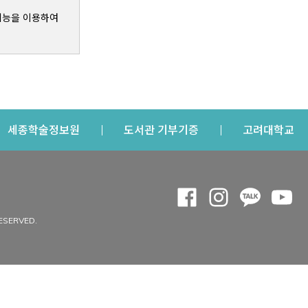
기능을 이용하여
s a new window
Opens a new window
Opens a new windo
Op
세종학술정보원
도서관 기부기증
고려대학교
나의공간
Opens a new window
Opens a new 
Opens a
Op
 window
내정보
ESERVED.
내서재
개인공지
이용자정보 관리
연회비·이용증
이용현황