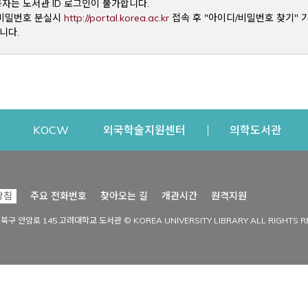
용자는 도서관 ID 로그인이 불가합니다.
Opens a new window
및 비밀번호 분실시
http://portal.korea.ac.kr
접속 후 "아이디/비밀번호 찾기" 
니다.
dow
Opens a new window
Opens a new window
Opens a new window
Open
KOCW
외국학술지원센터
의학도서관
시설이용
커뮤니티
Opens a new
방침
주요 전화번호
찾아오는 길
개관시간
원격지원
s a new window
시설찾기
도서관 소식
성북구 안암로 145 고려대학교 도서관 © KOREA UNIVERSITY LIBRARY ALL RIGHTS R
Opens a new window
시설·좌석 예약·현황
공지사항
중앙도서관
보도자료
중앙도서관(대학원)
홍보자료
학술정보관(CDL)
현황·통계
과학도서관
FAQ & QnA