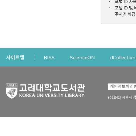
포털 ID 사
포털 ID 
주시기 바랍
Opens a new window
Opens a new win
사이트맵
RISS
ScienceON
dCollection
자료이용
연구지원
개인정보처리
Open
자료찾기
연구지원 서비스
(02841) 서울시 
상세검색
정보이용교육
강의수업자료
학술지 등재/평가 정보
데이터베이스
투고 저널 추천
전자저널
연구 동향 분석
전자책·이러닝
오픈액세스 출판 지원