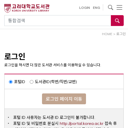
내
사이트내 검색
LOGIN
ENG
용
으
통합검색
로
건
HOME
>
로그인
너
뛰
기
로그인
로그인을 하시면 더 많은 도서관 서비스를 이용하실 수 있습니다.
포털ID
도서관ID(학번/직번/교번)
로그인 페이지 이동
포털 ID 사용자는 도서관 ID 로그인이 불가합니다.
Opens a ne
포털 ID 및 비밀번호 분실시
http://portal.korea.ac.kr
접속 후