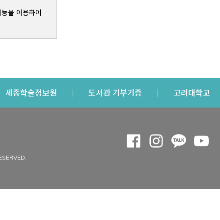
기능을 이용하여
s a new window
Opens a new window
Opens a new windo
Op
세종학술정보원
도서관 기부기증
고려대학교
나의공간
Opens a new window
Opens a new 
Opens a
Op
 window
내정보
ESERVED.
내서재
개인공지
이용자정보 관리
연회비·이용증
이용현황