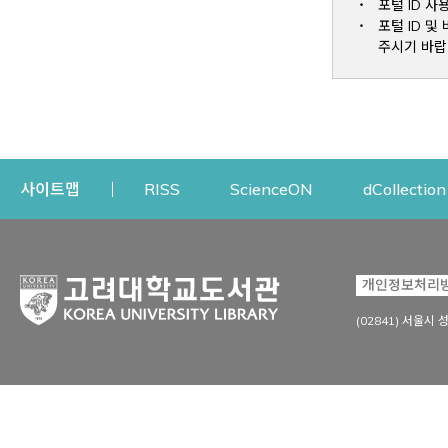
포털 ID 사
포털 ID 
주시기 바랍
Opens a new window
Opens a new win
사이트맵
RISS
ScienceON
dCollection
자료이용
연구지원
개인정보처리
Open
자료찾기
연구지원 서비스
(02841) 서울시 
상세검색
정보이용교육
강의수업자료
학술지 등재/평가 정보
데이터베이스
투고 저널 추천
전자저널
연구 동향 분석
전자책·이러닝
오픈액세스 출판 지원