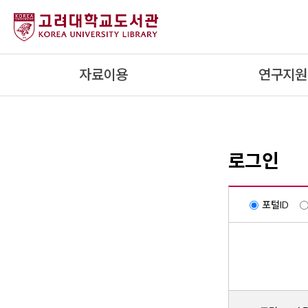
내
용
으
로
자료이용
연구지원
건
너
뛰
기
로그인
포털ID