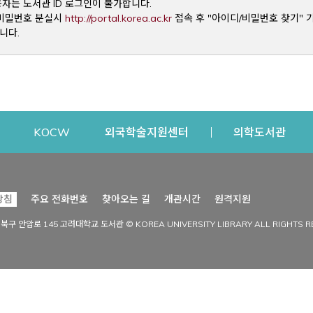
용자는 도서관 ID 로그인이 불가합니다.
Opens a new window
및 비밀번호 분실시
http://portal.korea.ac.kr
접속 후 "아이디/비밀번호 찾기" 
니다.
dow
Opens a new window
Opens a new window
Opens a new window
Open
KOCW
외국학술지원센터
의학도서관
시설이용
커뮤니티
Opens a new
방침
주요 전화번호
찾아오는 길
개관시간
원격지원
s a new window
시설찾기
도서관 소식
성북구 안암로 145 고려대학교 도서관 © KOREA UNIVERSITY LIBRARY ALL RIGHTS R
Opens a new window
시설·좌석 예약·현황
공지사항
중앙도서관
보도자료
중앙도서관(대학원)
홍보자료
학술정보관(CDL)
현황·통계
과학도서관
FAQ & QnA