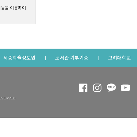
기능을 이용하여
s a new window
Opens a new window
Opens a new windo
Op
세종학술정보원
도서관 기부기증
고려대학교
나의공간
Opens a new window
Opens a new 
Opens a
Op
 window
내정보
ESERVED.
내서재
개인공지
이용자정보 관리
연회비·이용증
이용현황