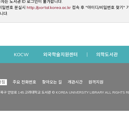
용자는 도서관 ID 로그인이 불가합니다.
Opens a new window
및 비밀번호 분실시
http://portal.korea.ac.kr
접속 후 "아이디/비밀번호 찾기" 
니다.
dow
Opens a new window
Opens a new window
Opens a new window
Open
KOCW
외국학술지원센터
의학도서관
시설이용
커뮤니티
Opens a new
방침
주요 전화번호
찾아오는 길
개관시간
원격지원
s a new window
시설찾기
도서관 소식
성북구 안암로 145 고려대학교 도서관 © KOREA UNIVERSITY LIBRARY ALL RIGHTS R
Opens a new window
시설·좌석 예약·현황
공지사항
중앙도서관
보도자료
중앙도서관(대학원)
홍보자료
학술정보관(CDL)
현황·통계
과학도서관
FAQ & QnA