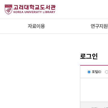
내
용
으
로
자료이용
연구지원
건
너
뛰
기
로그인
포털ID