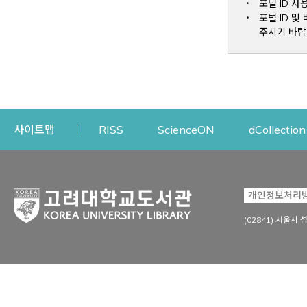
포털 ID 사
포털 ID 
주시기 바랍
Opens a new window
Opens a new win
사이트맵
RISS
ScienceON
dCollection
자료이용
연구지원
개인정보처리
Open
자료찾기
연구지원 서비스
(02841) 서울시 
상세검색
정보이용교육
강의수업자료
학술지 등재/평가 정보
데이터베이스
투고 저널 추천
전자저널
연구 동향 분석
전자책·이러닝
오픈액세스 출판 지원