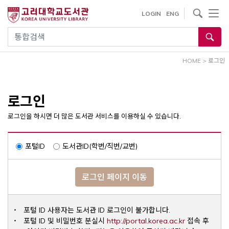
내
사이트내 검색
LOGIN
ENG
용
으
통합검색
로
건
HOME
>
로그인
너
뛰
기
로그인
로그인을 하시면 더 많은 도서관 서비스를 이용하실 수 있습니다.
포털ID
도서관ID(학번/직번/교번)
로그인 페이지 이동
포털 ID 사용자는 도서관 ID 로그인이 불가합니다.
Opens a ne
포털 ID 및 비밀번호 분실시
http://portal.korea.ac.kr
접속 후