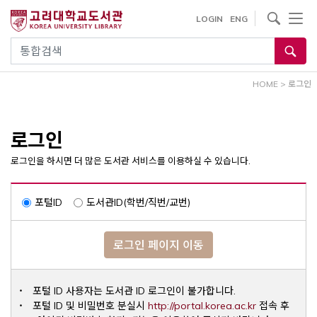
내
사이트내 검색
LOGIN
ENG
용
으
통합검색
로
건
HOME
>
로그인
너
뛰
기
로그인
로그인을 하시면 더 많은 도서관 서비스를 이용하실 수 있습니다.
포털ID
도서관ID(학번/직번/교번)
로그인 페이지 이동
포털 ID 사용자는 도서관 ID 로그인이 불가합니다.
Opens a ne
포털 ID 및 비밀번호 분실시
http://portal.korea.ac.kr
접속 후