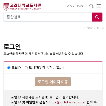
내
사이트내 검색
LOGIN
ENG
용
으
통합검색
로
건
HOME
>
로그인
너
뛰
기
로그인
로그인을 하시면 더 많은 도서관 서비스를 이용하실 수 있습니다.
포털ID
도서관ID(학번/직번/교번)
로그인 페이지 이동
포털 ID 사용자는 도서관 ID 로그인이 불가합니다.
Opens a ne
포털 ID 및 비밀번호 분실시
http://portal.korea.ac.kr
접속 후